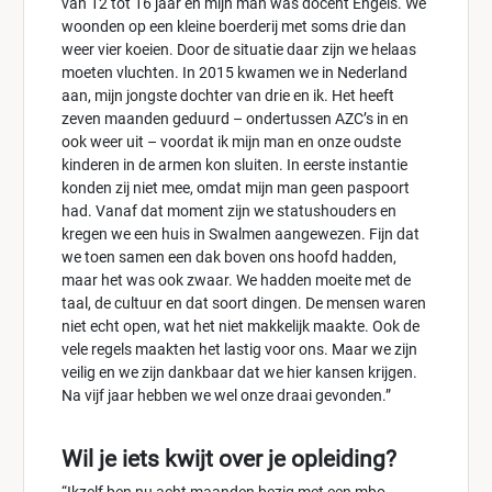
van 12 tot 16 jaar en mijn man was docent Engels. We
woonden op een kleine boerderij met soms drie dan
weer vier koeien. Door de situatie daar zijn we helaas
moeten vluchten. In 2015 kwamen we in Nederland
aan, mijn jongste dochter van drie en ik. Het heeft
zeven maanden geduurd – ondertussen AZC’s in en
ook weer uit – voordat ik mijn man en onze oudste
kinderen in de armen kon sluiten. In eerste instantie
konden zij niet mee, omdat mijn man geen paspoort
had. Vanaf dat moment zijn we statushouders en
kregen we een huis in Swalmen aangewezen. Fijn dat
we toen samen een dak boven ons hoofd hadden,
maar het was ook zwaar. We hadden moeite met de
taal, de cultuur en dat soort dingen. De mensen waren
niet echt open, wat het niet makkelijk maakte. Ook de
vele regels maakten het lastig voor ons. Maar we zijn
veilig en we zijn dankbaar dat we hier kansen krijgen.
Na vijf jaar hebben we wel onze draai gevonden.”
Wil je iets kwijt over je opleiding?