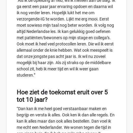
“Als ik de opleiding af heb, wil ik meteen aan de slag. Ik
ga eerst een paar jaar ervaring opdoen en daarna wil
ik nog verder leren. Hopelijk lukt het me om
verzorgende-IG te worden. Lijkt me erg mooi. Eerst
moet sowieso mijn taal nog beter worden. Ik volg nog
altijd Nederlandse les. Ik kan gelukkig goed oefenen
met patiënten/bewoners op mijn stage en collega’s.
Ook moet ik heel veel protocollen leren. Die wil ik eerst
allemaal onder de knie hebben. Wat ook meespeelt is
dat onze jongste pas acht jaar is. Ik wil nu zoveel
mogelijk bij haar zijn. Als zij straks op de middelbare
school zit, heb ik meer tijd en wil ik weer gaan
studeren.”
Hoe ziet de toekomst eruit over 5
tot 10 jaar?
“Dan kan ik me heel goed verstaanbaar maken en
begrijp en versta ik alles. Ook ken ik dan alle regels. En
kan ik alles maar dan ook alles bestellen. Dan voel ik
me echt een Nederlander. We wonen tegen die tijd in