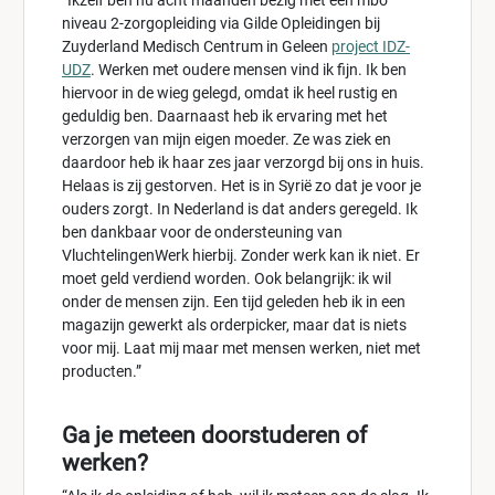
“Ikzelf ben nu acht maanden bezig met een mbo
niveau 2-zorgopleiding via Gilde Opleidingen bij
Zuyderland Medisch Centrum in Geleen
project IDZ-
UDZ
. Werken met oudere mensen vind ik fijn. Ik ben
hiervoor in de wieg gelegd, omdat ik heel rustig en
geduldig ben. Daarnaast heb ik ervaring met het
verzorgen van mijn eigen moeder. Ze was ziek en
daardoor heb ik haar zes jaar verzorgd bij ons in huis.
Helaas is zij gestorven. Het is in Syrië zo dat je voor je
ouders zorgt. In Nederland is dat anders geregeld. Ik
ben dankbaar voor de ondersteuning van
VluchtelingenWerk hierbij. Zonder werk kan ik niet. Er
moet geld verdiend worden. Ook belangrijk: ik wil
onder de mensen zijn. Een tijd geleden heb ik in een
magazijn gewerkt als orderpicker, maar dat is niets
voor mij. Laat mij maar met mensen werken, niet met
producten.”
Ga je meteen doorstuderen of
werken?