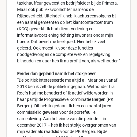
taxichauffeur geweest en bedrijfsleider bij de Primera.
Maar ook publieksvoorlichter namens de
Rijksoverheid. Uiteindelijk heb ik achtereenvolgens bij
een aantal gemeenten op het klantcontactcentrum
(KCC) gewerkt. Ik had dienstverlening en
informatievoorziening richting inwoners onder mijn
hoede. Dat beviel me heel goed. Hier heb ik veel
geleerd. Ook moest ik voor deze functies
noodgedwongen de complete wet- en regelgeving
bijhouden en daar heb ik nu profijt van, als wethouder.”
Eerder dan gepland nam ik het stokje over
“De politiek interesseerde me altijd al. Maar pas vanaf
2013 ben ik zelf de politiek ingegaan. Wethouder Lia
Roefs had me benaderd of ik actief wilde worden in
haar partij: de Progressieve Kombinatie Bergen (PK
Bergen). Dit heb ik gedaan. Ik ben een aantal jaren
commissielid geweest voor de portefeuille
samenleving. Aan het einde van die periode – in
december 2017 – heb ik het stokje overgenomen van
mijn vader als raadslid voor de PK Bergen. Bij de