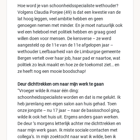
Hoe word je van schoonheidsspecialiste wethouder?
Volgens Claudia Ponjee (49) is dat een kwestie van de
lat hoog leggen, veel ambitie hebben en geen
genoegen nemen met minder. En je moet natuurlijk ook
wel een heleboel met politiek hebben en graag goed
willen doen voor mensen. De kersverse – ze werd
aangesteld op de 11e van de 11e afgelopen jaar –
wethouder Leefbaarheid van de Limburgse gemeente
Bergen vertelt over haar job, haar pad er naartoe, wat
politiek zo leuk maakt en hoe ze de toekomst ziet… en
ze heeft nog een mooie boodschap!
Deur dichttrekken om naar mijn werk te gaan
“Vroeger wilde ik maar één ding:
schoonheidsspecialiste worden en dat is me gelukt. Ik
heb jarenlang een eigen salon aan huis gehad. Toen
onze jongste – nu 17 jaar – naar de basisschool ging,
wilde ik ook het huis uit. Ergens anders gaan werken.
De deur ’s morgens letterlijk achter me dichttrekken en
naar mijn werk gaan. Ik miste sociale contacten met
collega’s. In mijn zoektocht naar wat ik wilde, ben ik