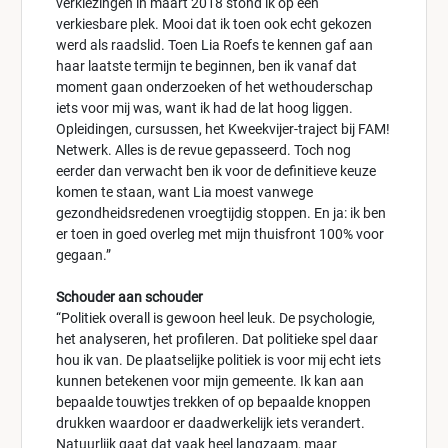
verkiezingen in maart 2018 stond ik op een
verkiesbare plek. Mooi dat ik toen ook echt gekozen
werd als raadslid. Toen Lia Roefs te kennen gaf aan
haar laatste termijn te beginnen, ben ik vanaf dat
moment gaan onderzoeken of het wethouderschap
iets voor mij was, want ik had de lat hoog liggen.
Opleidingen, cursussen, het Kweekvijer-traject bij FAM!
Netwerk. Alles is de revue gepasseerd. Toch nog
eerder dan verwacht ben ik voor de definitieve keuze
komen te staan, want Lia moest vanwege
gezondheidsredenen vroegtijdig stoppen. En ja: ik ben
er toen in goed overleg met mijn thuisfront 100% voor
gegaan.”
Schouder aan schouder
“Politiek overall is gewoon heel leuk. De psychologie,
het analyseren, het profileren. Dat politieke spel daar
hou ik van. De plaatselijke politiek is voor mij echt iets
kunnen betekenen voor mijn gemeente. Ik kan aan
bepaalde touwtjes trekken of op bepaalde knoppen
drukken waardoor er daadwerkelijk iets verandert.
Natuurlijk gaat dat vaak heel langzaam, maar