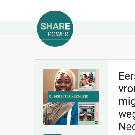
Eer
vro
mig
weg
Ned