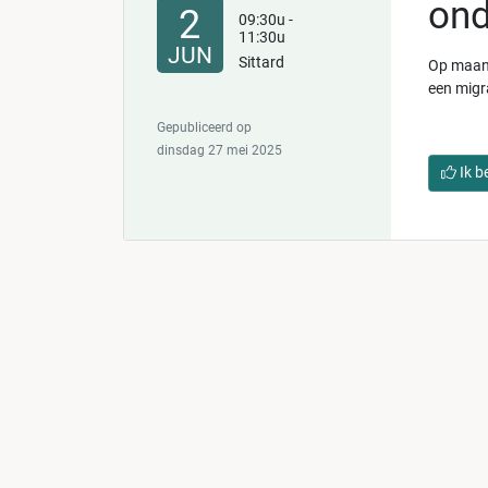
ond
2
09:30u -
11:30u
JUN
Sittard
Op maand
een migra
Gepubliceerd op
dinsdag 27 mei 2025
Ik b