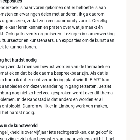
n exposities
 onderzoek is naar voren gekomen dat er behoefte is aan
sten en ervaringen delen met anderen. Ik ga daarom
 organiseren, zodat zich een community vormt. Gezellig
jn, elkaar leren kennen en praten over wat je maakt én
. Ook ga ik events organiseren. Lezingen in samenwerking
ultuursector en kunstenaars. En exposities om de kunst aan
iek te kunnen tonen.
rg het hardst nodig
raag zien dat mensen bewust worden van de thematiek en
ematiek en dat beide daarna bespreekbaar zijn. Als dat is
dan hoop ik dat er echt verandering plaatsvindt. F-ART kan
s aanbieden om deze verandering in gang te zetten. Je ziet
imburg nog niet zo heel veel gesproken wordt over dit thema
oblemen. In de Randstad is dat anders en worden er al
n ontplooid. Daarom wil ik er in Limburg werk van maken,
er het hardst nodig.
cs in de kunstwereld
elijkheid is over vijf jaar iets rechtgetrokken, dat geloof ik
en zijn er zich dan bewuster van, maar volgens mij blijft het