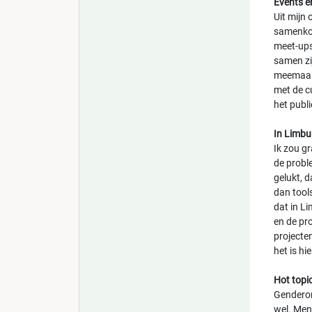
Events e
Uit mijn
samenkom
meet-ups
samen zi
meemaakt
met de c
het publ
In Limbu
Ik zou g
de probl
gelukt, 
dan tool
dat in L
en de pr
projecte
het is hi
Hot topi
Genderong
wel. Mens