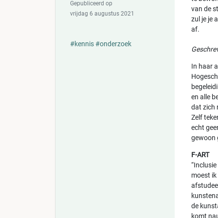
Gepubliceerd op
van de s
vrijdag 6 augustus 2021
zul je je
af.
#kennis
#onderzoek
Geschrev
In haar 
Hogescho
begeleid
en alle b
dat zich
Zelf teke
echt gee
gewoon g
F-ART
“Inclusie
moest ik
afstudee
kunstena
de kunst
komt nauw