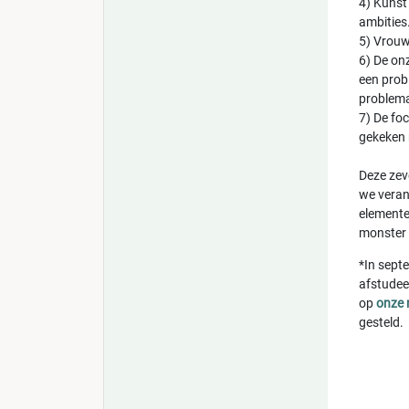
4) Kunst
ambities
5) Vrouw
6) De on
een prob
problema
7) De foc
gekeken
Deze zev
we veran
elemente
monster 
*In sept
afstudee
op
onze 
gesteld.