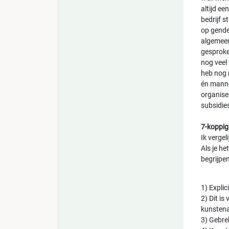
altijd ee
bedrijf s
op gender
algemeen.
gesproke
nog veel 
heb nog 
én manne
organise
subsidie
7-koppig
Ik vergel
Als je he
begrijpe
1) Explic
2) Dit is
kunstena
3) Gebre