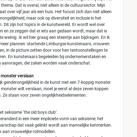
n thema. Dat is overal, niet alleen in de cultuursector. Mijn
taat over vijf jaar als een huis. Het focust zich dan niet alleen
ongelijkheid, maar ook op diversiteit en inclusie in het
 Dit zijn hot topics in de kunstwereld. Er wordt wel over
n en ze zeggen dat er iets aan gedaan wordt, maar dat is
te weinig. Ik wil hier graag een steentje aan bijdragen. En ik
meer plannen: startende Limburgse kunstenaars, vrouwen
n, in de picture zetten door voor hen tentoonstellingen te
ren. En kunstenaars begeleiden bij ondernemerstaken en
s aanvragen, die zaken worden vaak onderschat.
 monster verslaan
ijk genderongelijkheid in de kunst met een 7-koppig monster.
t monster wilt verslaan, moet je eerst al deze zeven koppen
n. Ze staan voor zeven ongelijkheidselementen.
iet seksisme ‘the old boys club’.
 veranderd in een meer impliciete vorm van seksisme: het
arschap dat vaak gelinkt wordt aan mannelijke kenmerken.
k aan vrouwelijke rolmodellen.