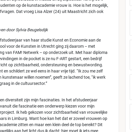
tudenten op de kunstacademie vrouw is. Hoe is het mogelijk,
 afvragen. Dat vroeg Lisa Alzer (24) uit Maastricht zich ook
en door Sylvia Beugelsdijk
afstudeerjaar van haar studie Kunst en Economie aan de
ol voor de Kunsten in Utrecht ging zij daarom – met
ing van FAM! Netwerk – op onderzoek uit. Met haar diploma
evindingen in de pocket is ze nu F-ART gestart, een bedrijf
 richt op zichtbaarheid, ondersteuning en bewustwording.
nt en schildert ze wel eens in haar vrije tijd. “Ik zou me zelf
n kunstenaar willen noemen”, geeft ze lachend toe, “ik werk
raag in de cultuursector.”
 en diversiteit zijn mijn fascinaties. In het afstudeerjaar
 vanuit die fascinatie een onderwerp kiezen voor mijn
rproject. Ik heb gekozen voor zichtbaarheid van vrouwelijke
ars in Limburg. Want hoe kan het dat er zoveel vrouwen op
academie zitten en maar een klein deel de top bereikt? Dit
elijks aan het licht dus ik dacht: hier moet ik iets mee