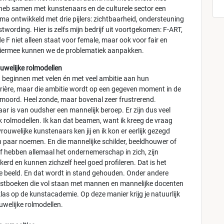
 heb samen met kunstenaars en de culturele sector een
a ontwikkeld met drie pijlers: zichtbaarheid, ondersteuning
wording. Hier is zelfs mijn bedrijf uit voortgekomen: F-ART,
e F niet alleen staat voor female, maar ook voor fair en
Hiermee kunnen we de problematiek aanpakken.
uwelijke rolmodellen
beginnen met velen én met veel ambitie aan hun
rière, maar die ambitie wordt op een gegeven moment in de
moord. Heel zonde, maar bovenal zeer frustrerend.
ar is van oudsher een mannelijk beroep. Er zijn dus veel
k rolmodellen. Ik kan dat beamen, want ik kreeg de vraag
rouwelijke kunstenaars ken jij en ik kon er eerlijk gezegd
 paar noemen. En die mannelijke schilder, beeldhouwer of
f hebben allemaal het ondernemerschap in zich, zijn
kerd en kunnen zichzelf heel goed profileren. Dat is het
 beeld. En dat wordt in stand gehouden. Onder andere
stboeken die vol staan met mannen en mannelijke docenten
klas op de kunstacademie. Op deze manier krijg je natuurlijk
uwelijke rolmodellen.