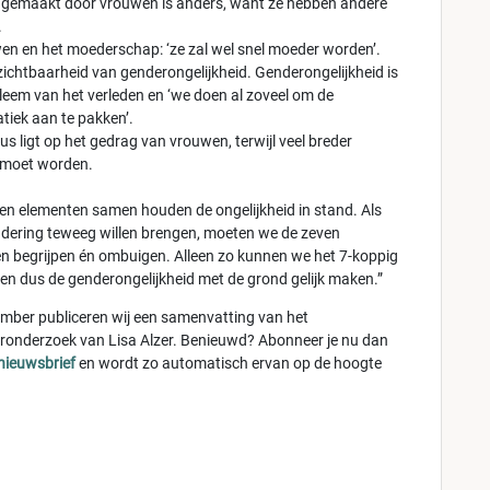
 gemaakt door vrouwen is anders, want ze hebben andere
.
en en het moederschap: ‘ze zal wel snel moeder worden’.
zichtbaarheid van genderongelijkheid. Genderongelijkheid is
leem van het verleden en ‘we doen al zoveel om de
tiek aan te pakken’.
us ligt op het gedrag van vrouwen, terwijl veel breder
 moet worden.
en elementen samen houden de ongelijkheid in stand. Als
dering teweeg willen brengen, moeten we de zeven
n begrijpen én ombuigen. Alleen zo kunnen we het 7-koppig
en dus de genderongelijkheid met de grond gelijk maken.”
ember publiceren wij een samenvatting van het
ronderzoek van Lisa Alzer. Benieuwd? Abonneer je nu dan
nieuwsbrief
en wordt zo automatisch ervan op de hoogte