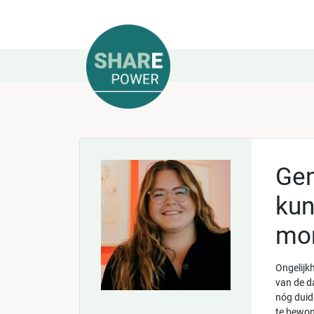
Gen
kun
mo
Ongelijk
van de d
nóg duide
te bewon