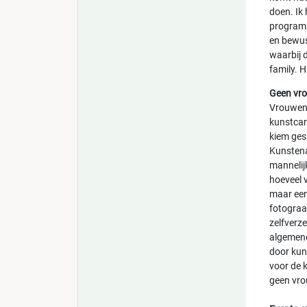
doen. Ik
programm
en bewust
waarbij d
family. 
Geen vro
Vrouwen 
kunstcar
kiem ges
Kunstena
mannelij
hoeveel v
maar een
fotograa
zelfverze
algemene
door kun
voor de 
geen vro