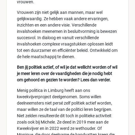
vrouwen.
Vrouwen zijn niet gelijk aan mannen, maar wel
gelijkwaardig. Ze hebben vaak andere ervaringen,
inzichten en een andere visie. Verschillende
invalshoeken meenemen in besluitvorming is bewezen
succesvol. In dialoog en vanuit verschillende
invalshoeken complexe vraagstukken oplossen leidt
tot een duurzamer en efficiënter beleid. Ontwikkeld om
de hele maatschappij te dienen.
Ben jij politiek actief, of wil je dat wellicht worden of wil
je meer leren over de vaardigheden die je nodig hebt
om gehoord en gezien te worden? Lees dan verder.
Menig politica in Limburg heeft aan ons
kweekvijverproject deelgenomen. Soms willen
deelneemsters niet persé zelf politiek actief worden,
maar willen ze de taal van de politici leren begrijpen.
Niet zelden resulteerde dit toch in politieke activiteit
zoals ook bij Michele. Ze deed in 2019 mee aan de
Kweekvijver en in 2022 werd ze wethouder. Of
Monique, die door deelname de handvatten kreeg die