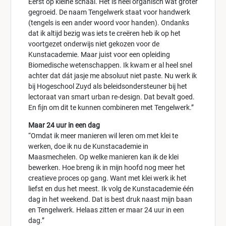
Eerst op kleine schaal. Het is heel organisch wat groter
gegroeid. De naam Tengelwerk staat voor handwerk
(tengels is een ander woord voor handen). Ondanks
dat ik altijd bezig was iets te creëren heb ik op het
voortgezet onderwijs niet gekozen voor de
Kunstacademie. Maar juist voor een opleiding
Biomedische wetenschappen. Ik kwam er al heel snel
achter dat dát jasje me absoluut niet paste. Nu werk ik
bij Hogeschool Zuyd als beleidsondersteuner bij het
lectoraat van smart urban re-design. Dat bevalt goed.
En fijn om dit te kunnen combineren met Tengelwerk.”
Maar 24 uur in een dag
“Omdat ik meer manieren wil leren om met klei te
werken, doe ik nu de Kunstacademie in
Maasmechelen. Op welke manieren kan ik de klei
bewerken. Hoe breng ik in mijn hoofd nog meer het
creatieve proces op gang. Want met klei werk ik het
liefst en dus het meest. Ik volg de Kunstacademie één
dag in het weekend. Dat is best druk naast mijn baan
en Tengelwerk. Helaas zitten er maar 24 uur in een
dag.”