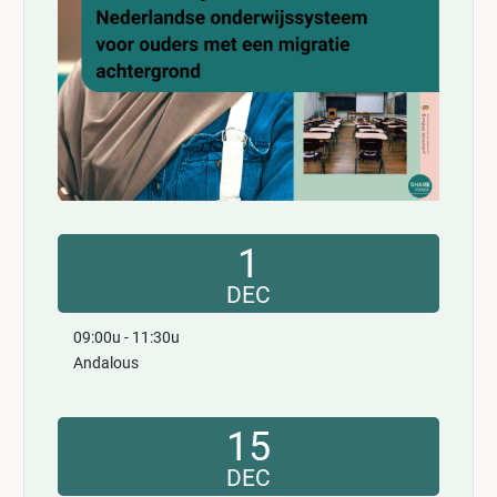
1
DEC
09:00u - 11:30u
Andalous
15
DEC