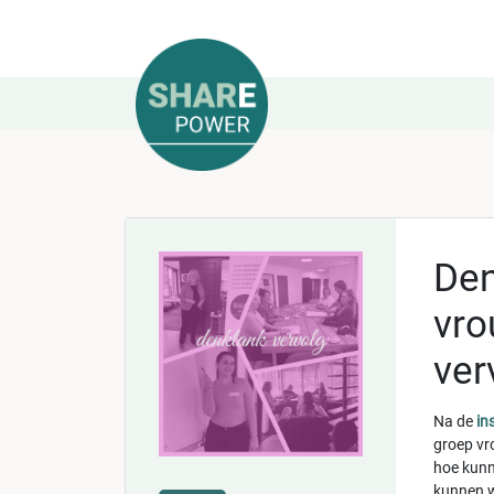
Den
vro
ver
Na de
in
groep vr
hoe kunn
kunnen w