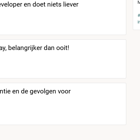
M
eveloper en doet niets liever
#
i
y, belangrijker dan ooit!
entie en de gevolgen voor