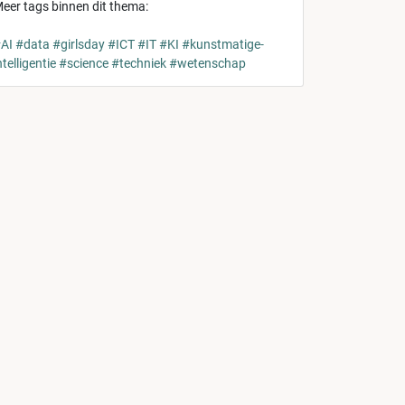
eer tags binnen dit thema:
AI
#data
#girlsday
#ICT
#IT
#KI
#kunstmatige-
ntelligentie
#science
#techniek
#wetenschap