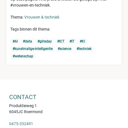
#vrouwen-en-techniek.
Thema:
Vrouwen & techniek
Tags binnen dit thema:
#AI
#data
#girlsday
#ICT
#IT
#KI
#kunstmatige-intelligentie
#science
#techniek
#wetenschap
CONTACT
Produktieweg 1
6045JC Roermond
0475-332491